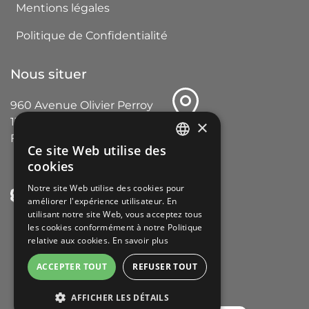
Mentions légales
Politique de Confidentialité
Nous situer
960 Avenue Olivier Perroy
13790 ROUSSET
×
France
Ce site Web utilise des
FRENCH
cookies
ENGLISH
Notre site Web utilise des cookies pour
améliorer l'expérience utilisateur. En
GERMAN
utilisant notre site Web, vous acceptez tous
ITALIAN
les cookies conformément à notre Politique
relative aux cookies.
En savoir plus
SPANISH
ACCEPTER TOUT
REFUSER TOUT
PORTUGUESE
AFFICHER LES DÉTAILS
Copyright © Poolstar